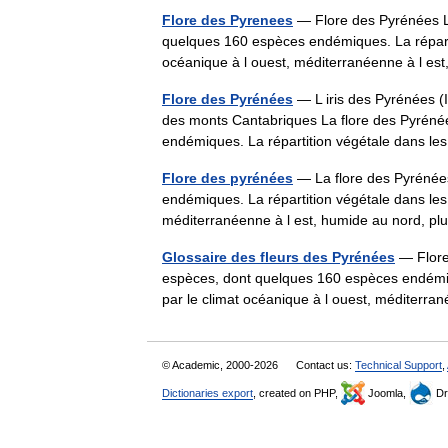
Flore des Pyrenees
— Flore des Pyrénées L
quelques 160 espèces endémiques. La répartit
océanique à l ouest, méditerranéenne à l 
Flore des Pyrénées
— L iris des Pyrénées (I
des monts Cantabriques La flore des Pyréné
endémiques. La répartition végétale dans
Flore des pyrénées
— La flore des Pyrénée
endémiques. La répartition végétale dans les 
méditerranéenne à l est, humide au nord, 
Glossaire des fleurs des Pyrénées
— Flore
espèces, dont quelques 160 espèces endémiqu
par le climat océanique à l ouest, méditer
© Academic, 2000-2026
Contact us:
Technical Support
,
Dictionaries export
, created on PHP,
Joomla,
Dr