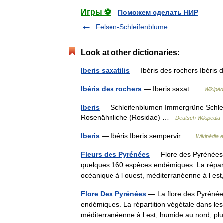
Игры ⚽
Поможем сделать НИР
Felsen-Schleifenblume
Look at other dictionaries:
Iberis saxatilis
— Ibéris des rochers Ibéri
Ibéris des rochers
— Iberis saxat …
Wikipéd
Iberis
— Schleifenblumen Immergrüne Schleif
Rosenähnliche (Rosidae) …
Deutsch Wikipedia
Iberis
— Ibéris Iberis sempervir …
Wikipédia 
Fleurs des Pyrénées
— Flore des Pyrénées 
quelques 160 espèces endémiques. La répartit
océanique à l ouest, méditerranéenne à l 
Flore Des Pyrénées
— La flore des Pyrénée
endémiques. La répartition végétale dans les 
méditerranéenne à l est, humide au nord, 