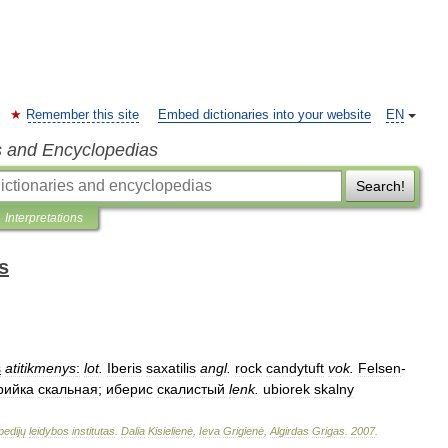
Remember this site
Embed dictionaries into your website
EN
s and Encyclopedias
Search!
Interpretations
s
s
atitikmenys
:
lot
.
Iberis
saxatilis
angl
.
rock
candytuft
vok
.
Felsen
-
рийка
скальная
;
иберис
скалистый
lenk
.
ubiorek
skalny
pedijų
leidybos
institutas
.
Dalia
Kisielienė
,
Ieva
Grigienė
,
Algirdas
Grigas
.
2007
.