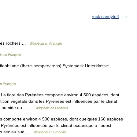
rock candytuft
s des rochers …
Wikipédia en Français
ia en Français
enblume (Iberis sempervirens) Systematik Unterklasse:
en Français
La flore des Pyrénées comporte environ 4 500 espèces, dont
ion végétale dans les Pyrénées est influencée par le climat
est, humide au… …
Wikipédia en Français
s comporte environ 4 500 espèces, dont quelques 160 espèces
Pyrénées est influencée par le climat océanique à l ouest,
plus sec au sud …
Wikipédia en Français