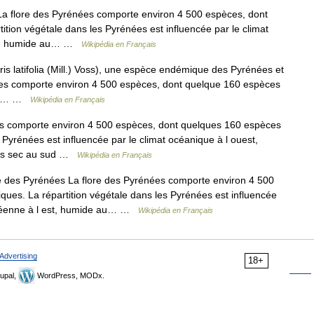
a flore des Pyrénées comporte environ 4 500 espèces, dont
ion végétale dans les Pyrénées est influencée par le climat
est, humide au… …
Wikipédia en Français
ris latifolia (Mill.) Voss), une espèce endémique des Pyrénées et
es comporte environ 4 500 espèces, dont quelque 160 espèces
 les… …
Wikipédia en Français
s comporte environ 4 500 espèces, dont quelques 160 espèces
Pyrénées est influencée par le climat océanique à l ouest,
plus sec au sud …
Wikipédia en Français
 des Pyrénées La flore des Pyrénées comporte environ 4 500
es. La répartition végétale dans les Pyrénées est influencée
ranéenne à l est, humide au… …
Wikipédia en Français
Advertising
18+
upal,
WordPress, MODx.