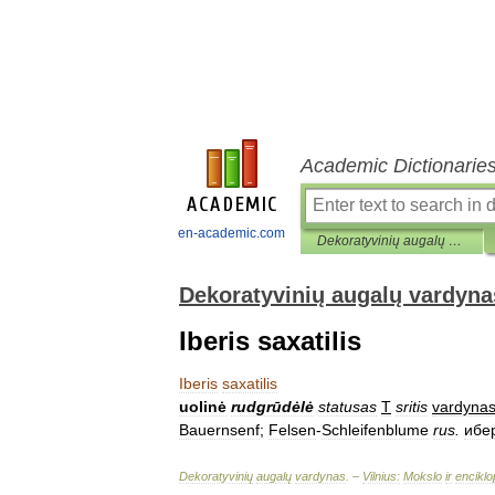
Academic Dictionarie
en-academic.com
Dekoratyvinių augalų vardynas
Dekoratyvinių augalų vardyna
Iberis saxatilis
Iberis
saxatilis
uolinė
rudgrūdėlė
statusas
T
sritis
vardyna
Bauernsenf
;
Felsen
-
Schleifenblume
rus
.
ибе
Dekoratyvinių
augalų
vardynas
. –
Vilnius:
Mokslo
ir
enciklo